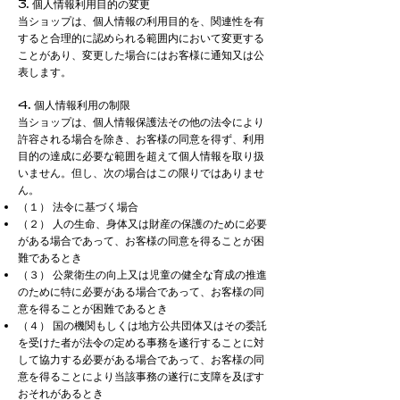
3. 個人情報利用目的の変更
当ショップは、個人情報の利用目的を、関連性を有
すると合理的に認められる範囲内において変更する
ことがあり、変更した場合にはお客様に通知又は公
表します。
4. 個人情報利用の制限
当ショップは、個人情報保護法その他の法令により
許容される場合を除き、お客様の同意を得ず、利用
目的の達成に必要な範囲を超えて個人情報を取り扱
いません。但し、次の場合はこの限りではありませ
ん。
（１） 法令に基づく場合
（２） 人の生命、身体又は財産の保護のために必要
がある場合であって、お客様の同意を得ることが困
難であるとき
（３） 公衆衛生の向上又は児童の健全な育成の推進
のために特に必要がある場合であって、お客様の同
意を得ることが困難であるとき
（４） 国の機関もしくは地方公共団体又はその委託
を受けた者が法令の定める事務を遂行することに対
して協力する必要がある場合であって、お客様の同
意を得ることにより当該事務の遂行に支障を及ぼす
おそれがあるとき