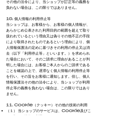
その他の法令により、当ショップが訂正等の義務を
負わない場合は、この限りではありません。
10. 個人情報の利用停止等
当ショップは、お客様から、お客様の個人情報が、
あらかじめ公表された利用目的の範囲を超えて取り
扱われているという理由又は偽りその他不正の手段
により取得されたものであるという理由により、個
人情報保護法の定めに基づきその利用の停止又は消
去（以下「利用停止等」といいます。）を求められ
た場合において、そのご請求に理由があることが判
明した場合には、お客様ご本人からのご請求である
ことを確認の上で、遅滞なく個人情報の利用停止等
を行い、その旨をお客様に通知します。但し、個人
情報保護法その他の法令により、当ショップが利用
停止等の義務を負わない場合は、この限りではあり
ません。
11. Cookie（クッキー）その他の技術の利用
（１） 当ショップのサービスは、Cookie及びこ
れに類する技術を利用することがあります。これら
の技術は、当ショップによる当ショップのサービス
の利用状況等の把握に役立ち、サービス向上に資す
るものです。Cookieを無効化されたいユーザー