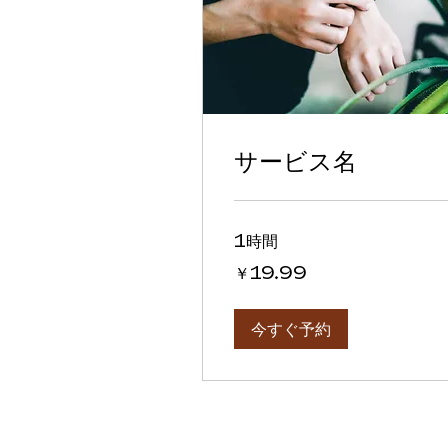
サービス名
1時間
19.99
￥19.99
円
今すぐ予約