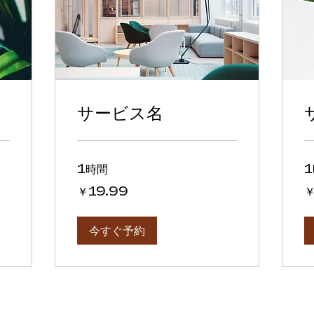
サービス名
1時間
19.99
19
￥19.99
￥
円
円
今すぐ予約