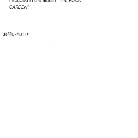
Included in the album 
”THE ROCK 
GARDEN"
.
お問い合わせ
©2000 by La Nautica
【富田林教室】
富田林市錦織南１−３６−２
​・火曜・土曜​
【尼崎教室】
南武庫之荘１−１１−３，１０５
・水曜・木曜・金曜・日曜
尼崎・武庫之荘・富田林・河内長野のギター教
室
出張レッスン・国内外で活躍する
ソロギタリ