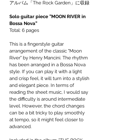
アルバム「The Rock Garden」に収録
Solo guitar piece ”MOON RIVER in 
Bossa Nova”
Total: 6 pages
This is a fingerstyle guitar 
arrangement of the classic "Moon 
River" by Henry Mancini. The rhythm 
has been arranged in a Bossa Nova 
style. If you can play it with a light 
and crisp feel, it will turn into a stylish 
and elegant piece. In terms of 
reading the sheet music, I would say 
the difficulty is around intermediate 
level. However, the chord changes 
can be a bit tricky to play smoothly 
at tempo, so it might feel closer to 
advanced.