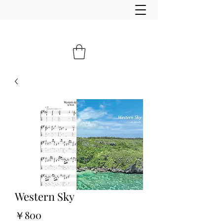
Western Sky
価
￥800