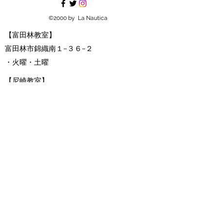
©2000 by La Nautica
【富田林教室】
富田林市錦織南１−３６−２
​・火曜・土曜​
【尼崎教室】
南武庫之荘１−１１−３，１０５
・水曜・木曜・金曜・日曜
尼崎・武庫之荘・富田林・河内長野のギター教
室
出張レッスン・国内外で活躍する
ソロギタリ
ストから学べる！
ギター音楽教室 La Nautica (ラナウティカ）
・クラシックギター・アコースティックギタ
ー・ソロギター